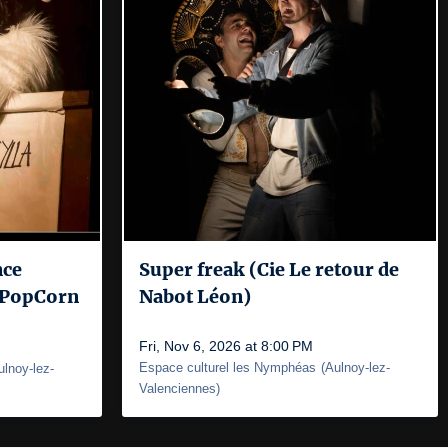
nce
Super freak (Cie Le retour de
 PopCorn
Nabot Léon)
Fri, Nov 6, 2026 at 8:00 PM
Espace culturel les Nymphéas
(
Aulnoy-lez-
ulnoy-lez-
Valenciennes
)