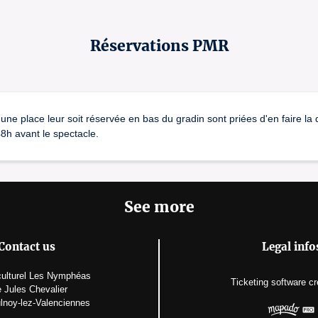
Réservations PMR
une place leur soit réservée en bas du gradin sont priées d'en faire l
h avant le spectacle.
See more
Contact us
Legal info
ulturel Les Nymphéas
Ticketing software
cr
 Jules Chevalier
lnoy-lez-Valenciennes