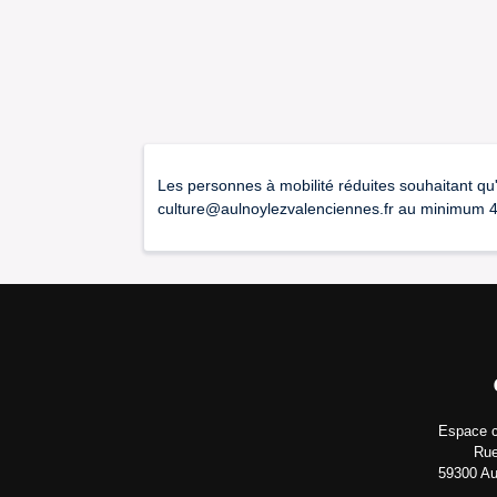
Les personnes à mobilité réduites souhaitant qu'
culture@aulnoylezvalenciennes.fr au minimum 48
Espace c
Rue
59300 Au