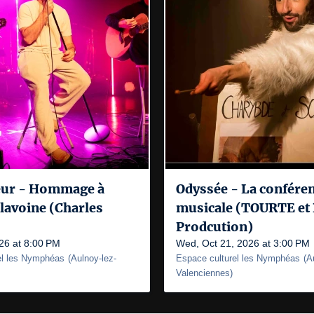
eur - Hommage à
Odyssée - La confére
lavoine (Charles
musicale (TOURTE et
Prodcution)
026 at 8:00 PM
Wed, Oct 21, 2026 at 3:00 PM
el les Nymphéas
(
Aulnoy-lez-
Espace culturel les Nymphéas
(
A
Valenciennes
)