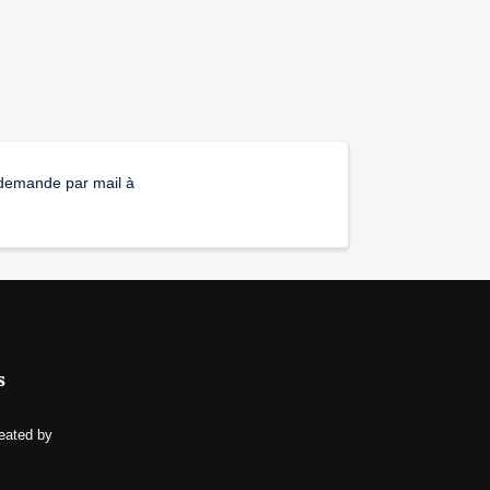
a demande par mail à
s
eated by