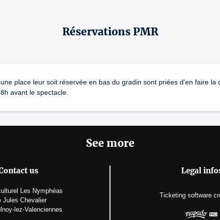
Réservations PMR
une place leur soit réservée en bas du gradin sont priées d'en faire l
h avant le spectacle.
See more
Contact us
Legal info
ulturel Les Nymphéas
Ticketing software
cr
 Jules Chevalier
lnoy-lez-Valenciennes