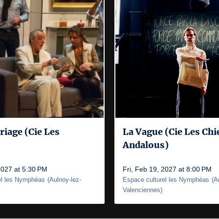
riage (Cie Les
La Vague (Cie Les Chi
Andalous)
2027 at 5:30 PM
Fri, Feb 19, 2027 at 8:00 PM
el les Nymphéas
(
Aulnoy-lez-
Espace culturel les Nymphéas
(
A
Valenciennes
)