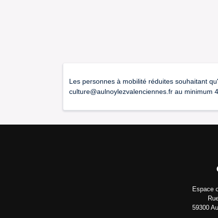
Les personnes à mobilité réduites souhaitant qu'
culture@aulnoylezvalenciennes.fr au minimum 48
Espace c
Rue
59300 Au