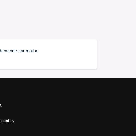
a demande par mail à
s
eated by