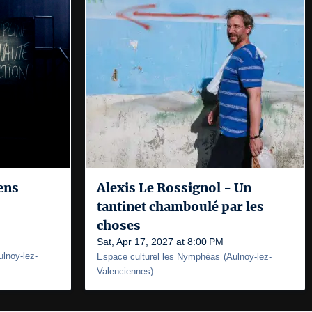
ens
Alexis Le Rossignol - Un
tantinet chamboulé par les
choses
Sat, Apr 17, 2027 at 8:00 PM
ulnoy-lez-
Espace culturel les Nymphéas
(
Aulnoy-lez-
Valenciennes
)