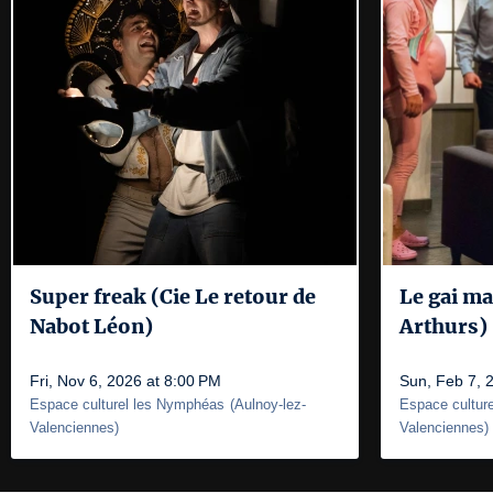
Super freak (Cie Le retour de
Le gai ma
Nabot Léon)
Arthurs)
Fri, Nov 6, 2026 at 8:00 PM
Sun, Feb 7, 
Espace culturel les Nymphéas
(
Aulnoy-lez-
Espace cultur
Valenciennes
)
Valenciennes
)