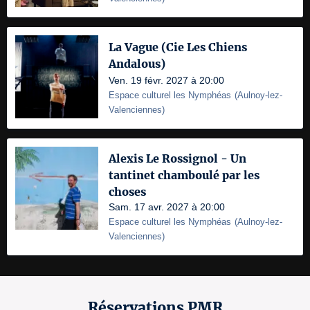
La Vague (Cie Les Chiens
Andalous)
Ven. 19 févr. 2027 à 20:00
Espace culturel les Nymphéas
(
Aulnoy-lez-
Valenciennes
)
Alexis Le Rossignol - Un
tantinet chamboulé par les
choses
Sam. 17 avr. 2027 à 20:00
Espace culturel les Nymphéas
(
Aulnoy-lez-
Valenciennes
)
Réservations PMR